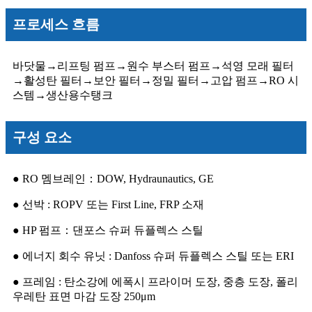
프로세스 흐름
바닷물
→
리프팅 펌프
→
원수 부스터 펌프
→
석영 모래 필터
→
활성탄 필터
→
보안 필터
→
정밀 필터
→
고압 펌프
→
RO 시
스템
→
생산용수탱크
구성 요소
● RO 멤브레인：DOW, Hydraunautics, GE
● 선박 : ROPV 또는 First Line, FRP 소재
● HP 펌프：댄포스 슈퍼 듀플렉스 스틸
● 에너지 회수 유닛 : Danfoss 슈퍼 듀플렉스 스틸 또는 ERI
● 프레임 : 탄소강에 에폭시 프라이머 도장, 중층 도장, 폴리
우레탄 표면 마감 도장 250μm