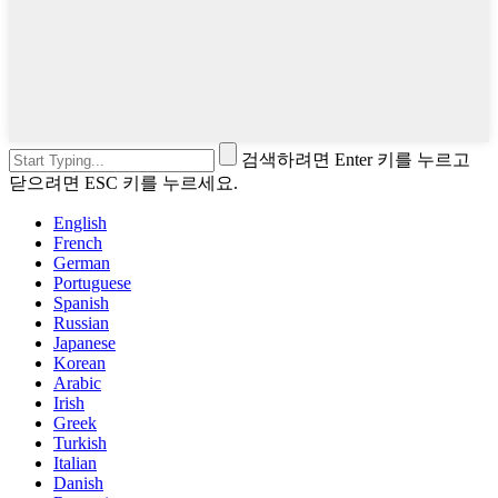
검색하려면 Enter 키를 누르고
닫으려면 ESC 키를 누르세요.
English
French
German
Portuguese
Spanish
Russian
Japanese
Korean
Arabic
Irish
Greek
Turkish
Italian
Danish