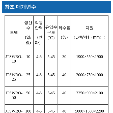
참조 매개변수
생산
작동
유입수
수
압력
회수율
차원
모델
온도
(일/
（
엠
（
%
）
（
L
×
W
×
H
（
mm
））
（℃）
일)
파
）
JTSWRO-
10
4-6
5-45
30
1900×550×1900
10
JTSWRO-
25
4-6
5-45
40
2000×750×1900
25
JTSWRO-
50
4-6
5-45
40
3250×900×2100
50
JTSWRO-
100
4-6
5-45
40
5000×1500×2200