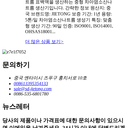
트륨 표백액을 생산하는 중형 차아염소산나
트륨 생산기입니다. 간략한 정보 원산지: 중
국 브랜드명: JIETONG 보증 기간: 1년 용량:
5톤/일 차아염소산나트륨 생성기 특징: 맞춤
형 생산 기간: 90일 인증: ISO9001, ISO14001,
OHSAS18001...
더 많은 상품 보기
>
문의하기
중국 옌타이시 즈푸구 훙치서로 10호
008613395354133
sale@sd-jietong.com
0086-535-6801780
뉴스레터
당사의 제품이나 가격표에 대한 문의사항이 있으시
면 이메일을 남겨주세요. 24시간 이내에 답변드리겠