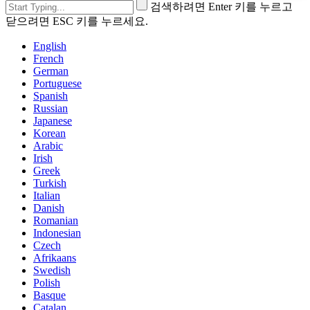
검색하려면 Enter 키를 누르고
닫으려면 ESC 키를 누르세요.
English
French
German
Portuguese
Spanish
Russian
Japanese
Korean
Arabic
Irish
Greek
Turkish
Italian
Danish
Romanian
Indonesian
Czech
Afrikaans
Swedish
Polish
Basque
Catalan