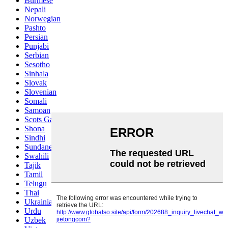
Burmese
Nepali
Norwegian
Pashto
Persian
Punjabi
Serbian
Sesotho
Sinhala
Slovak
Slovenian
Somali
Samoan
Scots Gaelic
Shona
Sindhi
Sundanese
Swahili
Tajik
Tamil
Telugu
Thai
Ukrainian
Urdu
Uzbek